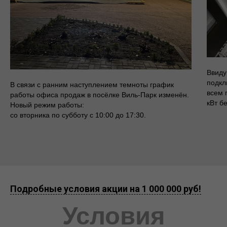
Ввиду
подкл
В связи с ранним наступлением темноты график
всем 
работы офиса продаж в посёлке Виль-Парк изменён.
кВт б
Новый режим работы:
со вторника по субботу с 10:00 до 17:30.
Подробные условия акции на 1 000 000 руб!
Условия