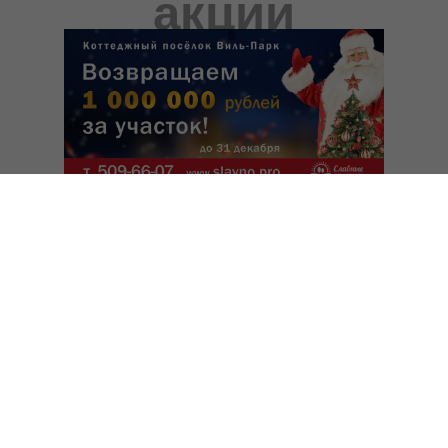
акции
При покупке участка до 31 декабря с.г.
каждый покупатель становится участником
акции, по которой одному из покупателей
возвращается часть стоимости участка. При
наличии пяти и больше участников эта
сумма равна 1 000 000 (один миллион)
рублей. Если участников меньше, сумма
пропорционально уменьшается (4 участника
= 800т.р.; 3 участника = 600 т.р.). Те, кому не
достанется главный приз, получат
утешительную сумму по 100 000 рублей
каждому.
Участие в акции оформлается при покупке
Доп.Соглашением.
Всё произойдёт в вашем присутствии, на
ваших глазах и с вашим участием. Пусть
миллион выберет именно Вас!Шанс очень