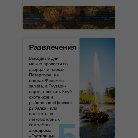
Развлечения
Выходные дни
можно провести во
дворцах и парках
Петергофа, на
пляжах Финского
залива, в Туутари-
парке, посетить Клуб
охотников и
рыболовов «Царская
рыбалка» или
полетать на
5
легкомоторных
самолётах
аэродрома
«Гостилицы».