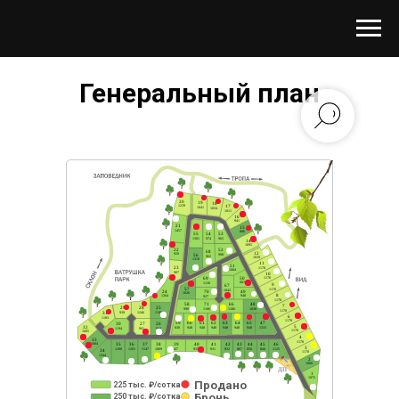
Генеральный план
Продано
225 тыс. ₽/сотка
Бронь
250 тыс. ₽/сотка