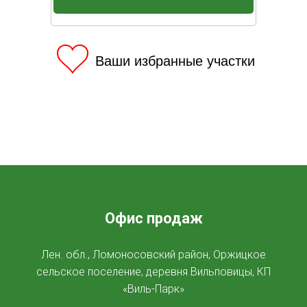
Ваши избранные участки
Офис продаж
Лен. обл., Ломоносовский район, Оржицкое
сельское поселение, деревня Вильповицы, КП
«Виль-Парк»